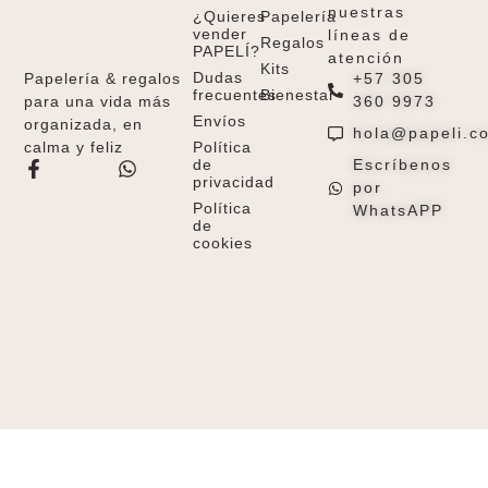
nuestras
¿Quieres
Papelería
vender
líneas de
Regalos
PAPELÍ?
atención
Kits
Dudas
+57 305
Papelería & regalos
frecuentes
Bienestar
360 9973
para una vida más
Envíos
organizada, en
hola@papeli.c
Política
calma y feliz
de
Escríbenos
privacidad
por
Política
WhatsAPP
de
cookies