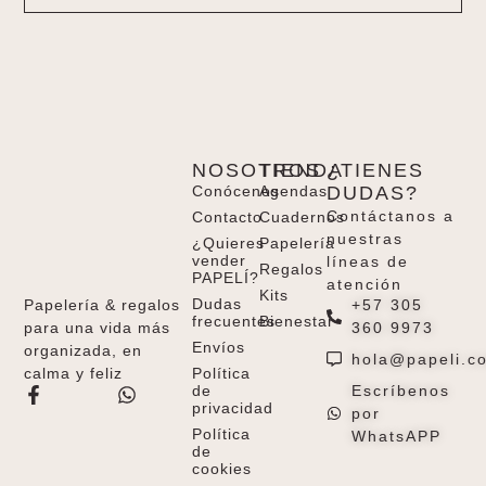
NOSOTROS
TIENDA
¿TIENES
Conócenos
Agendas
DUDAS?
Contáctanos a
Contacto
Cuadernos
nuestras
¿Quieres
Papelería
vender
líneas de
Regalos
PAPELÍ?
atención
Kits
Dudas
+57 305
Papelería & regalos
frecuentes
Bienestar
360 9973
para una vida más
Envíos
organizada, en
hola@papeli.c
Política
calma y feliz
de
Escríbenos
privacidad
por
Política
WhatsAPP
de
cookies