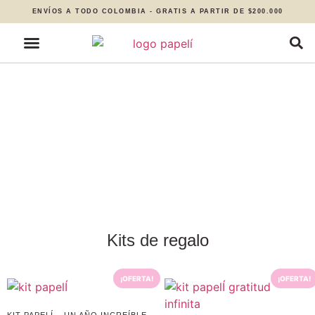
ENVÍOS A TODO COLOMBIA - GRATIS A PARTIR DE $200.000
Kits de
regalo
¡OFERTA!
¡OFERTA!
KIT PAPELÍ – UN AÑO INCREÍBLE