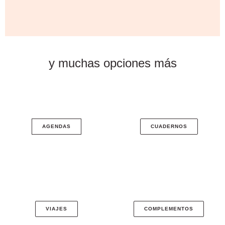
Arma tus kits con tus diseños
y muchas opciones
más
favoritos
PODRÁS ELEGIR ENTRE LOS DIFERENTES DISEÑOS
QUE TENEMOS Y ARMAR UN REGALO ÚNICO Y
ESPECIAL
AGENDAS
CUADERNOS
VIAJES
COMPLEMENTOS