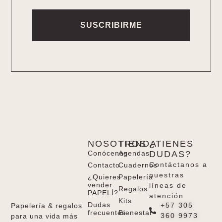
SUSCRIBIRME
Alternative:
NOSOTROS
TIENDA
¿TIENES
Conócenos
Agendas
DUDAS?
Contáctanos a
Contacto
Cuadernos
nuestras
¿Quieres
Papelería
vender
líneas de
Regalos
PAPELÍ?
atención
Kits
Dudas
+57 305
Papelería & regalos
frecuentes
Bienestar
360 9973
para una vida más