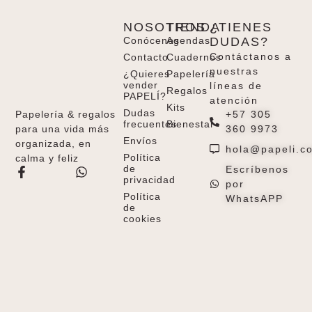
NOSOTROS
TIENDA
¿TIENES
Conócenos
Agendas
DUDAS?
Contáctanos a
Contacto
Cuadernos
nuestras
¿Quieres
Papelería
vender
líneas de
Regalos
PAPELÍ?
atención
Kits
Dudas
+57 305
Papelería & regalos
frecuentes
Bienestar
360 9973
para una vida más
Envíos
organizada, en
hola@papeli.c
Política
calma y feliz
de
Escríbenos
privacidad
por
Política
WhatsAPP
de
cookies