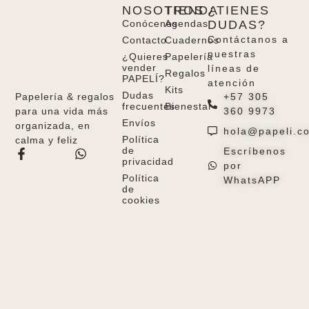
NOSOTROS
TIENDA
¿TIENES
Conócenos
Agendas
DUDAS?
Contáctanos a
Contacto
Cuadernos
nuestras
¿Quieres
Papelería
vender
líneas de
Regalos
PAPELÍ?
atención
Kits
Dudas
+57 305
Papelería & regalos
frecuentes
Bienestar
360 9973
para una vida más
Envíos
organizada, en
hola@papeli.c
Política
calma y feliz
de
Escríbenos
privacidad
por
Política
WhatsAPP
de
cookies