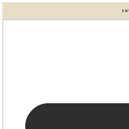
Ir
al
EN
contenido