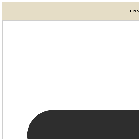
Ir
al
EN
contenido