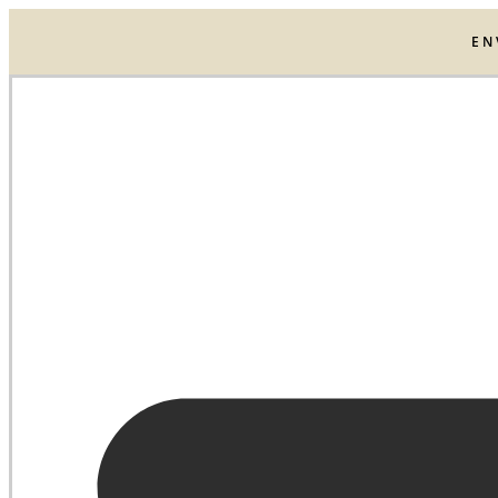
Ir
al
EN
contenido