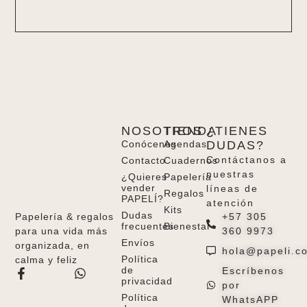
NOSOTROS
TIENDA
¿TIENES
Conócenos
Agendas
DUDAS?
Contáctanos a
Contacto
Cuadernos
nuestras
¿Quieres
Papelería
vender
líneas de
Regalos
PAPELÍ?
atención
Kits
Dudas
+57 305
Papelería & regalos
frecuentes
Bienestar
360 9973
para una vida más
Envíos
organizada, en
hola@papeli.c
Política
calma y feliz
de
Escríbenos
privacidad
por
Política
WhatsAPP