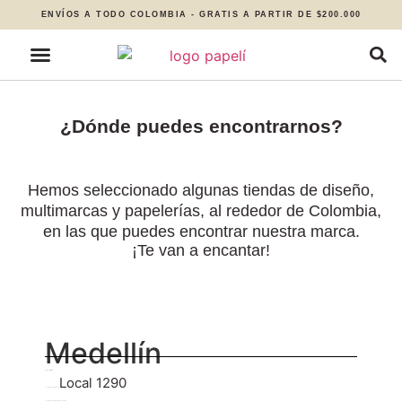
ENVÍOS A TODO COLOMBIA - GRATIS A PARTIR DE $200.000
¿Dónde puedes encontrarnos?
Hemos seleccionado algunas tiendas de diseño,
multimarcas y papelerías, al rededor de Colombia,
en las que puedes encontrar nuestra marca.
¡Te van a encantar!
Medellín
Todo en Artes
Local 1290
– Centro comercial el tesoro
– Centro comercial Santa Fé Local 3191