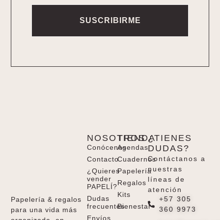
SUSCRIBIRME
Alternative:
NOSOTROS
TIENDA
¿TIENES
Conócenos
Agendas
DUDAS?
Contáctanos a
Contacto
Cuadernos
nuestras
¿Quieres
Papelería
vender
líneas de
Regalos
PAPELÍ?
atención
Kits
Dudas
+57 305
Papelería & regalos
frecuentes
Bienestar
360 9973
para una vida más
Envíos
organizada, en