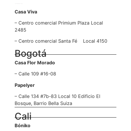
– Centro comercial San Nicolás Local 2285
Casa Viva
– Centro comercial Primium Plaza Local
2485
– Centro comercial Santa Fé Local 4150
Bogotá
Casa Flor Morado
– Calle 109 #16-08
Papelyer
– Calle 134 #7b-83 Local 10 Edificio El
Bosque, Barrio Bella Suiza
Cali
Bóniko