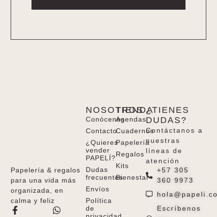
Alternative:
NOSOTROS
TIENDA
¿TIENES
Conócenos
Agendas
DUDAS?
Contáctanos a
Contacto
Cuadernos
nuestras
¿Quieres
Papelería
vender
líneas de
Regalos
PAPELÍ?
atención
Kits
Dudas
+57 305
Papelería & regalos
frecuentes
Bienestar
360 9973
para una vida más
Envíos
organizada, en
hola@papeli.c
Política
calma y feliz
de
Escríbenos
privacidad