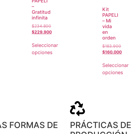
PAPELÍ
–
Kit
Gratitud
PAPELI
infinita
– Mi
vida
$
234.800
en
$
229.900
orden
Seleccionar
$
183.900
opciones
$
160.000
Seleccionar
opciones
S FORMAS DE
PRÁCTICAS DE